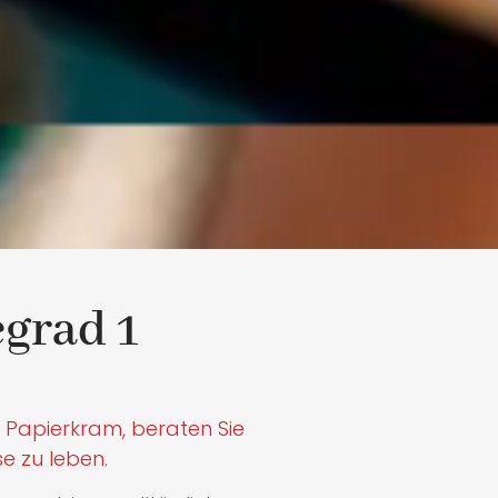
egrad 1
 Papierkram, beraten Sie
e zu leben.