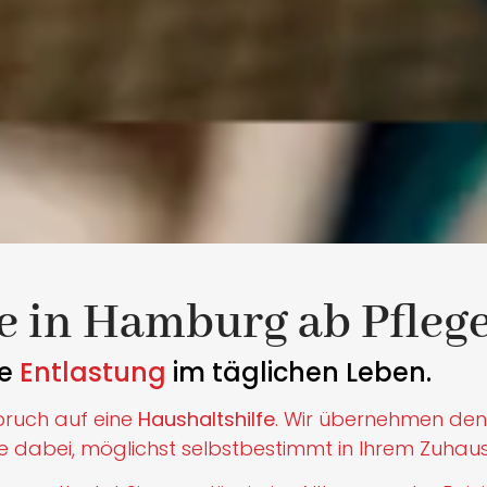
e in Hamburg ab Pfleg
re
Entlastung
im täglichen Leben.
ruch auf eine
Haushaltshilfe
. Wir übernehmen den
ie dabei, möglichst selbstbestimmt in Ihrem Zuhaus