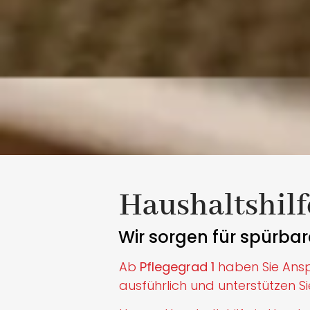
Haushaltshilf
Wir sorgen für spürba
Ab
Pflegegrad 1
haben Sie Ansp
ausführlich und unterstützen S